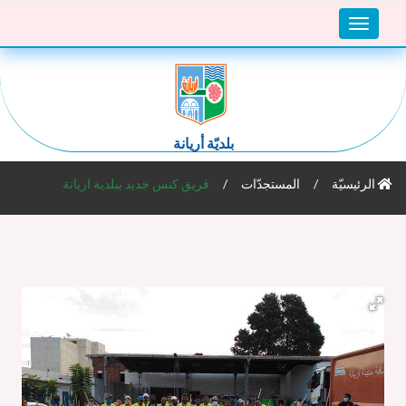
Toggle
navigation
بلديّة أريانة
الرئيسيّة
المستجدّات
فريق كنس جديد ببلدية اريانة