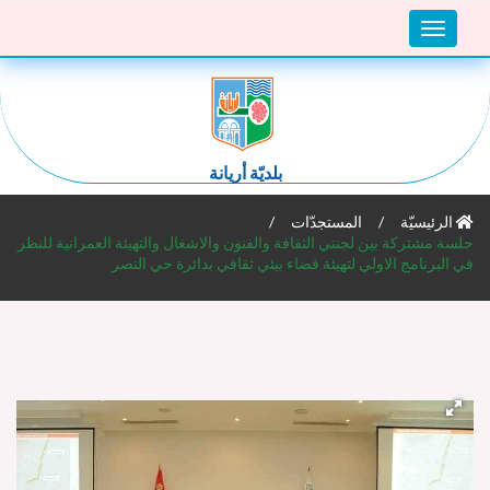
Toggle
navigation
بلديّة أريانة
الرئيسيّة
المستجدّات
جلسة مشتركة بين لجنتي الثقافة والفنون والاشغال والتهيئة العمرانية للنظر
في البرنامج الاولي لتهيئة فضاء بيئي ثقافي بدائرة حي النصر