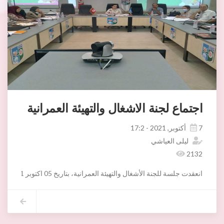
اجتماع لجنة الاشغال والتهيئة العمرانية
7 أكتوبر, 2021 - 17:2
ليلى العياشي
2132
انعقدت جلسة للجنة الأشغال والتهيئة العمرانية، بتاريخ 05 اكتوبر 2021 برئاسة السيدة سلوى التومي حول مشروع المراجعة الجزئـيّة لمثال التّهيئة العمرانيّة لبلديـة أريانة. حضر الإجتماع السيدة سميرة المازني عضو قار باللجنة والسيد الحبيب العوني رئيس دائرة أريانة العليا والسيد خالد الجبالي مدير المصالح الفنية والسيدة كاهية مدير مصلحة التهيئة والتخطيط العمراني والمسؤولة عن رخص التقاسيم لبلدية أريانة. كما حضر الإجتماع السيدة إشراق بن علي عن وكالة التعمير لتونس الكبرى و السيد نور الدين ساسي عن الإدارة الجهوية لأملاك الدولة والشؤون العقارية و عديد المديرين عن إدارة الصندوق الوطني للضمان الإجتماعي.
تم التداول حول:
- وضعيّة العقار المعروف "بحيّ هشام" وتغيير الصبغة من تجهيزات عمومي
- تغيير جزء من العقار المخصّص لتجهيزات رياضيّة الكائن برياض الأندلس والرّاجع بالملكيّة للصّند
- مراجعة إدراج جزء من العقار المعروف بتقسيم تعاونيّة الصّحة القسط الثّ