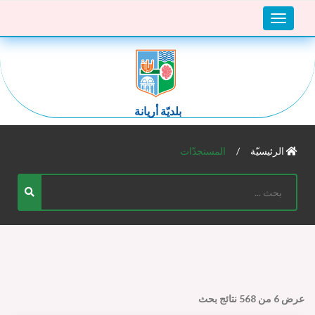
Toggle
navigation
بلديّة أريانة
الرئيسيّة
المستجدّات
عرض
6
من
568
نتائج بحث