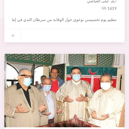
ليلى العياشي
1619
تنظيم يوم تحسيسي توعوي حول الوقاية من سرطان الثدي في إطار الاحتفال بأكتوبر الوردي بالشراكة مع نادي روتاراكت تونس كارنواوالدكتور خالد عبد الله يوم السبت 30 أكتوبر 2021 من ال