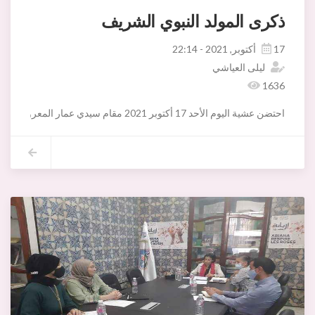
ذكرى المولد النبوي الشريف
17 أكتوبر, 2021 - 22:14
ليلى العياشي
1636
احتضن عشية اليوم الأحد 17 أكتوبر 2021 مقام سيدي عمار المعروفي فعاليات احتفال بلدية أريانة بذكرى المولد النبوي الشريف .
وتضمن برنامج الاحتفال ، الذي اشرف عليه السيد فاضل موسى رئيس بلدية ا
كما شمل برنامج الاحتفال ورشة رسم للخط العربي للفنان طارق بلحاج يحي 
كل عام وأنتم بألف خير.