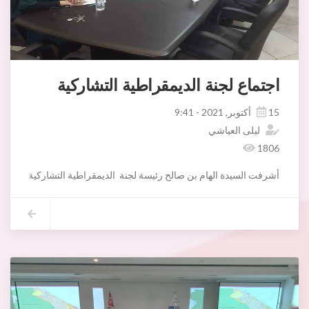
اجتماع لجنة الديمقراطية التشاركية
15 أكتوبر, 2021 - 9:41
ليلى العياشي
1806
أشرفت السيدة الهام بن صالح رئيسة لجنة الديمقراطية التشاركية والحوكمة ومقاومة الفساد مساء يوم الخميس 14 أكتوبر 2021 على اجتماع اللجنة بحضور السيدة سهام بوعزة رئيسة لجنة الشؤون الإدارية واسداء الخدمات والسيد هادي كشريد النائب الثاني لرئيس البلدية و مقرر اللجنة والسيد توفيق الهاني كاهية مدير نظم المع
1-اسباب تعطيل بعض المشاريع الإدارية مع جميع الأطراف المتداخلة وحللتها في اسرع الاجال.
2- متابعة نسق تقدم أشغال مشاريع القرب:حيث ارتأت اللجنة أنه تبعا لعدم استكمال المشاريع المتواصلة للسنوات السابقة والتي تتطلب اعتمادات اظافيية أخرى،عدم إدراج مشاريع جديدة في مجال القرب بعنوان سنة 2022.
3-ادراج طريقة عمل جديدة للتمويل العمومي للجمعيات في قطاعي الثقافة والبيئة بعنوان سنة 2022.