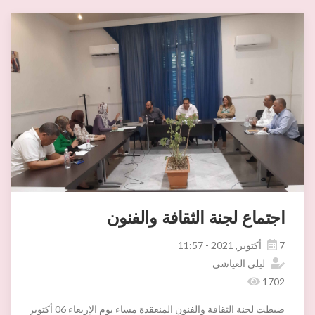
-مراجهة إشكاليات تطبيق مثال التّهيئة العمرانيّة لبلديـة أريانة لتدارك بع
تم النقاش في الإشكاليات الأساسية فيما يخص النقاط المذكورة مع الحلول الممكنة ك
اجتماع لجنة الثقافة والفنون
7 أكتوبر, 2021 - 11:57
ليلى العياشي
1702
ضبطت لجنة الثقافة والفنون المنعقدة مساء يوم الإربعاء 06 أكتوبر 2021 بإشراف السيد أنيس معزون رئيس اللجنة ،وبحضور السيد محمد حميد رئيس دائرة اريانة المدينة والسيدة سميرة عموري المندوبة الجهوية للثقافة بأريانة والسيد محمود الفراح عن الإدارة الجهوية للشؤون الدينية بأريانة والفنان طارق حاج يحي واطارات البلدية وممثلي عن الجمعية الثقافية لبلدية اريانة ،برنامج احياء بلدية اريانة للمولد النبوي الشريف بمقام سيدي عمار.