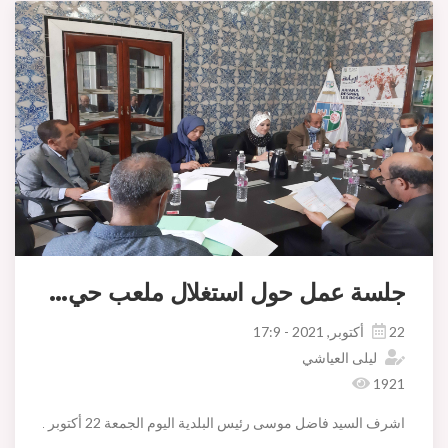
جلسة عمل حول استغلال ملعب حي الملاحة
22 أكتوبر, 2021 - 17:9
ليلى العياشي
1921
اشرف السيد فاضل موسى رئيس البلدية اليوم الجمعة 22 أكتوبر 2021 على جلسة عمل خصصت للنظر فى حسن استغلال ملعب حي الملاحة بدائرة اريانة العليا وذلك بحضور السيد مهدي الصيادي رئيس لجنة الطفولة والشباب والرياضة والسيد حبيب العوني رئيس دائرة اريانة العليا واطارات بلدية اريانة.