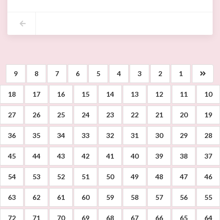
فريق كنس جديد ببلدية اريانة
أعطى السيد فاضل موسى رئيس بلدية اريانة صبيحة اليوم الجمعة 11 سبتمبر 2020 بالمستودع البلدي بأريانة ،شارة انطلاق عمل فريق الكنس الجديد الخاص بشوارع وانهج الدائرة البلدية اريانة المدينة والمتكون من عدد35 عامل كنس مجهزا بالمعدات الآتية ذكرها:
*عدد 35 عربة يدوية.
*عدد 02 الات لقص الخشب.
*عدد 01جرار .
* مجرفة،مشط،مسحاة،مكنسة....
مع توفير عدد 70 حاوية بلاستيكية.
9
8
7
6
5
4
3
2
1
18
17
16
15
14
13
12
11
10
27
26
25
24
23
22
21
20
19
36
35
34
33
32
31
30
29
28
45
44
43
42
41
40
39
38
37
54
53
52
51
50
49
48
47
46
63
62
61
60
59
58
57
56
55
72
71
70
69
68
67
66
65
64