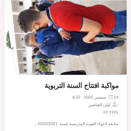
مواكبة افتتاح السنة التربوية
16 سبتمبر, 2020 - 6:32
ليلى العياشي
1995
متابعة لاجواء العودة المدرسية لسنة 2020/2021 ،
ادى السيد فاضل موسى رئيس بلدية اريانة اليوم الثلاثاء 15 سبتمبر 2020 صحبة السيد محمد حميد رئيس دائرة اريانة المدينة، السيد مهدي الصيادي رئيس لجنة الطفولة ،الشباب والرياضة ،السيد عادل الوسلاتي كاتب عام البلدية والسيدة ليلى بن صالح عياشي مديرة وحدة تنشيط المدينة ، زيارة ميدانية شملت المعهد الثانوي خير الدين باشا ،روضتي اطفال البلدية عزيز تاج وبرج بكوش.