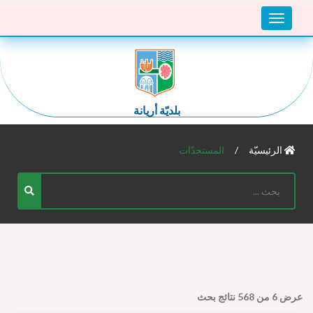
Toggle
navigation
بلديّة أريانة
الرئيسيّة
المستجدّات
عرض
6
من
568
نتائج بحث