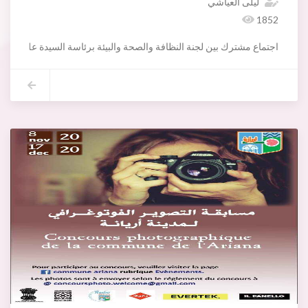
ليلى العياشي
1852
اجتماع مشترك بين لجنة النظافة والصحة والبيئة برئاسة السيدة علياء التومي و لجنة الأشغال والتهيئة العمرانية برئاسة السيدة سلوى التومي بتاريخ 02 د