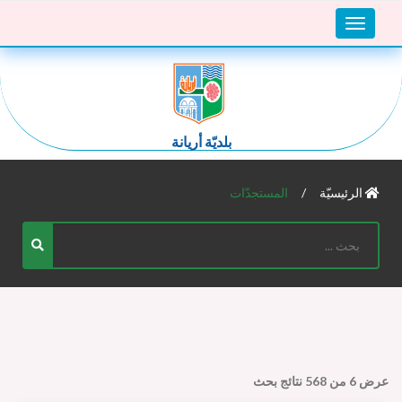
Toggle
navigation
بلديّة أريانة
الرئيسيّة
المستجدّات
عرض
6
من
568
نتائج بحث