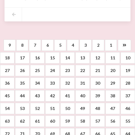
مكونات المشروع:
▪︎الكلفة الجملية:104.214،250د
▪︎هدم الجدران الداخلية.
▪︎تقسيم الفضاء الى:
•قاعة اجتماعات.
•عدد 03 مكاتب حالة مدنية.
•قاعة استقبال.
9
8
7
6
5
4
3
2
1
•مركب صحي.
▪︎أشغال العزل بالنسبة للسطح.
18
17
16
15
14
13
12
11
10
27
26
25
24
23
22
21
20
19
36
35
34
33
32
31
30
29
28
45
44
43
42
41
40
39
38
37
54
53
52
51
50
49
48
47
46
63
62
61
60
59
58
57
56
55
72
71
70
69
68
67
66
65
64