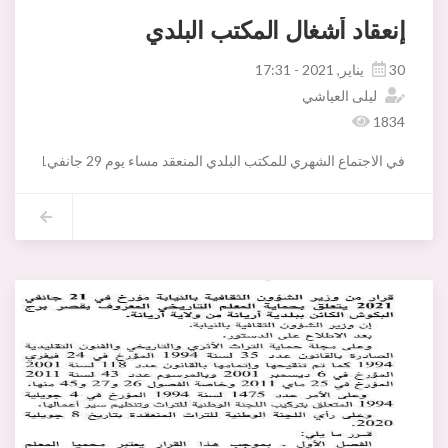
إنعقاد أشغال المكتب البلدي
30 يناير, 2021 - 17:31
ليلى العياشي
1834
في الاجتماع الشهري للمكتب البلدي المنعقد مساء يوم 29 جانفي2021 بإشراف السيد فاضل موسى رئيس البلدية وبحضور أعضاء المكتب والإطارات البلدية تم النظر في :
1- النظام الداخلي للمجلس البلدي باريانة
2- المشروع الأولي للتنظيم الهيكلي
3- صيانة قصر بن عياد
4- مشروع بناء قصر البلدية
5- اتفاقية شراكة مع معهد الصحافة وعلوم الاخبار