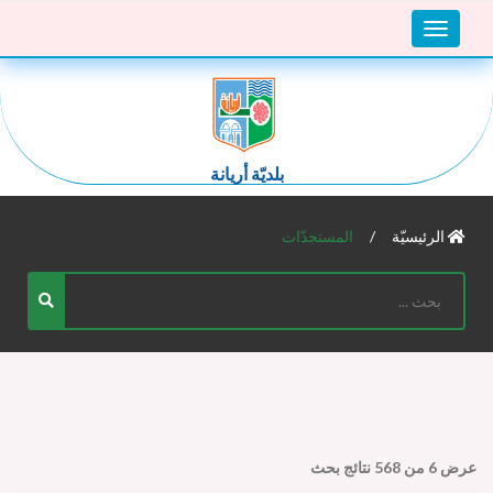
Toggle
navigation
بلديّة أريانة
الرئيسيّة
المستجدّات
عرض
6
من
568
نتائج بحث