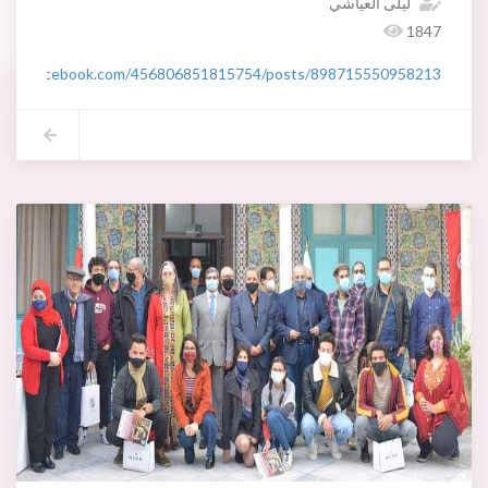
ليلى العياشي
1847
/www.facebook.com/456806851815754/posts/898715550958213/