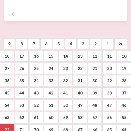
* السيد فاضل موسى: رئيس بلدية اريانة.
*السيد منتصر المحجوب: معتمد أريانة المدينة.
*السيد رضا البوهالي،: مدير الصحة الوقائية بأريانة.
*السيد فتحي التوي: المدير الجهوي للنقل بأريانة.
*السيد مراد الملولي: مدير الرياضة والتربية البدنية
تختار اليوم الجمعة 05 فيفري 2021 وبعد الزيارة الميدانية المجراة دار الشباب بأريانة المدينة كمركز تلقيح ضد كوفيد -19 لفائدة متساكني المنطقة البلدية بأريانة في انتظار المصادقة والتنسيق مع بقية الأطراف المعنية( الامن،الحماية المدنية،التجهيز...).
9
8
7
6
5
4
3
2
1
18
17
16
15
14
13
12
11
10
27
26
25
24
23
22
21
20
19
36
35
34
33
32
31
30
29
28
45
44
43
42
41
40
39
38
37
54
53
52
51
50
49
48
47
46
63
62
61
60
59
58
57
56
55
72
71
70
69
68
67
66
65
64