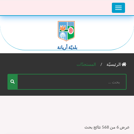
Toggle
navigation
بلديّة أريانة
الرئيسيّة
المستجدّات
عرض
6
من
568
نتائج بحث