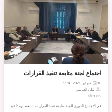
اجتماع لجنة متابعة تنفيذ القرارات
10 فبراير, 2021 - 11:4
ليلى العياشي
1725
في الاجتماع الدوري للجنة متابعة تنفيذ القرارات المنعقد يوم 9 فيفري 2021 تم النظر في القرارات الصادرة في مجال مخالفة تراتيب البناء وغير البناء لسنة 2020 بدائرة اريانة المدينة وما تم تنفيذه وتبليغه والعمل على على مواصلة التبليغ والتنفيذ لبقية القرارات الصادرة.
كما تم عرض ماتم اتخاذه من إجراءات لإزالة الحواجز والمخالفات برصيف ش