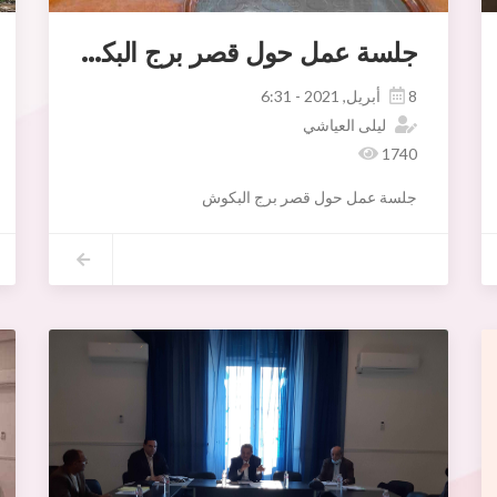
جلسة عمل حول قصر برج البكوش
8 أبريل, 2021 - 6:31
ليلى العياشي
1740
الموارد ومنظوريها والسيد خالد الجبالي مدير المصالح الفنية حيث تم المناقشة والتداول في المواضيع التالية :
جلسة عمل حول قصر برج البكوش
متابعة صيانة وترميم معلم قصر برج البكوش بأريانة من ناحية الاعداد لاعلان طلب العروض الخاص بالدرسات والاعتمادات المخصصة من قبل وزارة الشؤون الثقافي