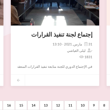
إجتماع لجنة تنفيذ القرارات
31 مارس, 2021 - 13:10
ليلى العياشي
1831
في الإجتماع الدوري للجنة متابعة تنفيذ القرارات المنعقد مساء يوم 30 مارس 2021 برئاسة السيد فاضل موسى تم النظر في :
1- عدد 10 قرارات صادرة منذ سنة 2020 لم يتسنى تبليغهم وتمت التوصية بضرورة التنسيق بين مصلحة الشرطة البلدية والإدارة القانونية للعمل على تبليغهم في أقرب الآجال حتى يتسنى برمجة تنفيذهم .
2- النظر في بعض الوضعيات المتعلقة يالإستيلاء على الملك العمومي بالنصر و الإجراءات المقترح إتخاذها .
3- متابعة بعض الوضعيات في مجال مخالفة تراتيب البناء بأريانة العليا و التوصية بالعمل على تنفيذ بعض القرارات الصادرة في أقرب الآجال.
16
15
14
13
12
11
10
9
8