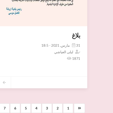
بلاغ
31 مارس, 2021 - 18:5
ليلى العياشي
1871
7
6
5
4
3
2
1