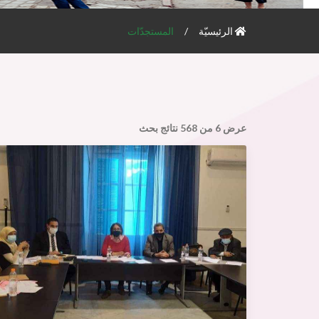
الرئيسيّة
المستجدّات
عرض
6
من
568
نتائج بحث