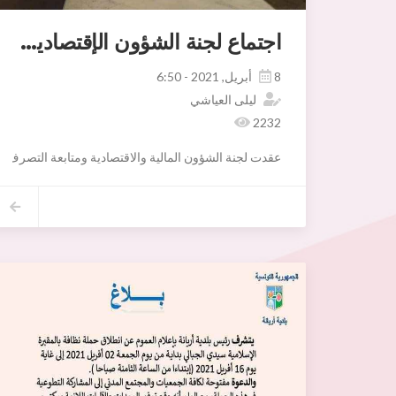
اجتماع لجنة الشؤون الإقتصادية والمالية ومتابعة التصرف
8 أبريل, 2021 - 6:50
ليلى العياشي
2232
عقدت لجنة الشؤون المالية والاقتصادية ومتابعة التصرف جلسة مساء اليوم 7 افريل 2021 برئاسة السيدة فاطمة ابراهم وبحضور السيد أنيس معزون والسيدة نعيمة الزريبي عضوي اللجنة والسيد فاضل موسى رئيس البلدية والسيد محمد حميد رئيس دائرة اريانة المدينة والسيد الحبيب العوني رئيس دائرة اريانة العليا والسيدة سنية شعيب مديرة ا. الشؤون الإقتصادية و تنمية 
1) واصلت اللجنة النظر في الدفعة الثانية من مطالب الإنتصاب بالفضاء التجاري حي النور إستنادا إلى تقارير الإدارة الجوية للشؤون الإجتماعية بأريانة و إلى الشروط المنصوص عليها من طرف المصالح البلدية
2) نظرت اللجنة في مطالب تركيز علامات إشهارية بالمنطقة البلدية ذات الصبغتين الخاص و العام إستنادا إلى تقارير الإدارة الفنية
3)بعث فضاء مهيأ و مؤمن صحيا لتخصيصه كنقطة بيع من المنتج إلى المستهلك للتمور النهاية تزامنا مع الإعداد لتظاهرة "شهر التمور" طيلة شهر رمضان 2021 إضافة إلى بعض المواد الإستهلاكية الأساسية
4) تكليف إدارة الأشغال بتهيئة كل من مأوى الحي التجاري جميل بالمنزه السادس (مأوى لبنى) و مأوى الحي الإداري بأريانة المدينة برافعات آلية لتحسين الخدمات .
5) إرجاء النظر في مطالب ترخيص لتركيز مطاعم بيئية متنقلة إلى حين إستكمال كراس الشروط بعد إبداء رأي إدارة الصحة في الغرض ثم النظر في المعاليم التي يمكن توظيفها على النشاط.