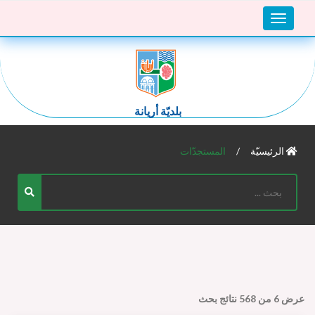
Toggle
navigation
بلديّة أريانة
الرئيسيّة
المستجدّات
عرض
6
من
568
نتائج بحث