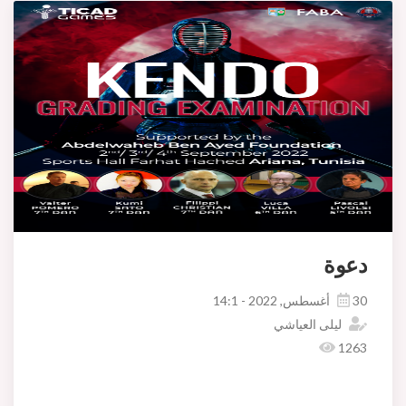
دعوة
30 أغسطس, 2022 - 14:1
ليلى العياشي
1263