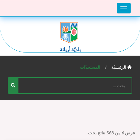
Toggle
navigation
بلديّة أريانة
الرئيسيّة
المستجدّات
عرض
6
من
568
نتائج بحث