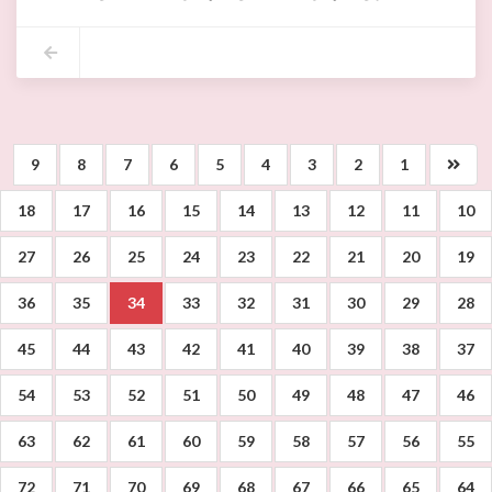
اقتنت بلدية اريانة عدد 04 شاحنات ضاغطة سعة 16 م³ ،وقد أشرف السيد لطفي الدشراوي الكاتب العام المكلف بتسيير شؤون بلدية أريانة على تسليم هذه المعدات رفقة المكلفة بادارة المعدات والمشرف على المستودع البلدي وبحضور المكلف بادارة النظافة والنقابة الاساسية لاعوان البلدية وثلة من اطارات واعوان وعملة النظافة.
9
8
7
6
5
4
3
2
1
18
17
16
15
14
13
12
11
10
27
26
25
24
23
22
21
20
19
36
35
34
33
32
31
30
29
28
45
44
43
42
41
40
39
38
37
54
53
52
51
50
49
48
47
46
63
62
61
60
59
58
57
56
55
72
71
70
69
68
67
66
65
64