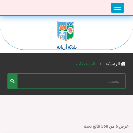
Toggle
navigation
بلديّة أريانة
الرئيسيّة
المستجدّات
عرض
6
من
568
نتائج بحث