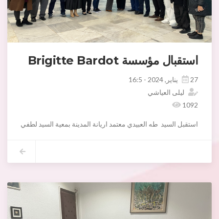
استقبال مؤسسة Brigitte Bardot
27 يناير, 2024 - 16:5
ليلى العياشي
1092
استقبل السيد طه العبيدي معتمد اريانة المدينة بمعية السيد لطفي الدشراوي الكاتب العا
مؤسسة "Brigitte Bardot “ لحماية الحيوانات وذلك في اطار مشروع دولي برئاسة السيدة Brigitte Auloy حول تعقيم الكلاب السائبة كحل بديل لعمليات القنص.
حيث تم القيام بجلسة عمل، حضرها ثلة من اطارات البلدية وجمعية “Tunisia Animal voice”، و الدكتورة البيطرية سمية بن شهيدة.
كما قام الوفد بزيارة مركز تعقيم الكلاب السائبة لبلدية اريانة ،للاطلاع 
وأفضت الزيارة الى الإتفاق على إسناد مساندة فنيةلتطوير طريقة العمل