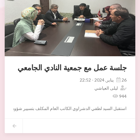
جلسة عمل مع جمعية النادي الجامعي
26 يناير, 2024 - 22:52
ليلى العياشي
944
استقبل السيد لطفي الدشراوي الكاتب العام المكلف بتسيير شؤون بلدية اريانة اليوم الجمعة 26 جانفي 2024 الهيئة المديرة لجمعية النادي الرياضي الجامعي للكرةالطاىرة يتقدمهم السيد عتاب الشتالي رئيس الجمعية، حيث كانت فرصة لتبادل الاراء حول سير الجمعية والعمل على تقديم أفضل الخدمات بعد غياب دام حوالي ثلاث سنوات( لاسباب تخصها ) وذلك لاستئناف الانشطة الرياضية من تمارين وم