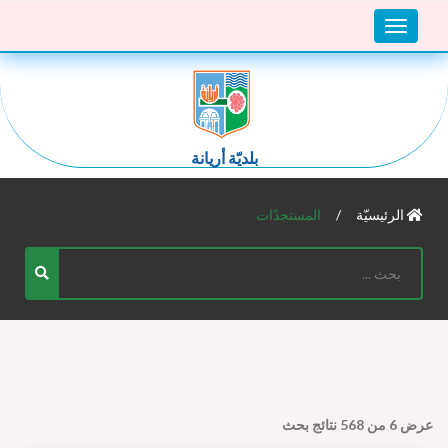
Toggle
navigation
بلديّة أريانة
الرئيسيّة
المستجدّات
عرض
6
من
568
نتائج بحث