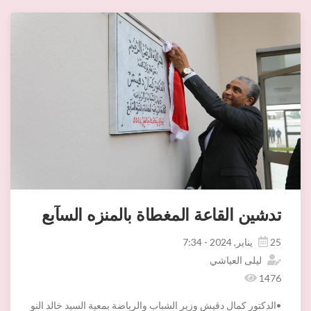
تدشين القاعة المغطاة بالمنزه السآبع
25 يناير, 2024 - 7:34
ليلى العياشي
1476
•الدكتور كمال دقيش وزير الشباب والرياضة بمعية السيد خالد النوري والي أريانة يشرف صباح اليوم الاربعاء 24 جانفي 2024 على حفل التدشين الرسمي للقاعة الرياضية المغطاة بالمنزه الساب