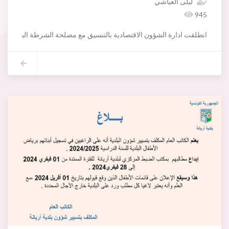
ليلى العياشي
945
انطلقت ادارة الشؤون الاقتصادية بالتنسيق مع مصلحة الشرطة البلدية اليوم الخميس 01فيفري 2024 بحملة ازالة العلامات التوجيهية المثبتة على الرصيف بدائرة حي النصر لتشمل الحملة 