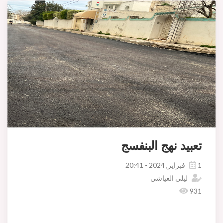
تعبيد نهج البنفسج
1 فبراير, 2024 - 20:41
ليلى العياشي
931
عاين السيد طه العبيدي معتمد اريانة المدينة بمعية السيد لطفي الدشراوي الكاتب العام المكلف بتسيير شؤون بلدية اريانة اليوم الخميس 01فيفري 2024 وبحضو