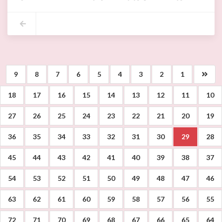
والسيد لطفي الدشراوي كاتب عام بلدية أريانة والسيد نزارالعوسجي المندو
٠ حيث بلغت تكلفة إحداثها 2.400أ.د بتمويل مشترك بين وزارة الشباب والرياضة (900 أ.د) وبلدية الجهة (1.500أ.د)
وتتضمن القاعة:
-عدد 3 حجرات ملابس : 2 للاعبين و1 للحكام
-مدارج تتسع لــــ334 متفرج
-أرضية رياضية خشبية تمسح 750م2
-مأوى سيارات
9
8
7
6
5
4
3
2
1
•و تم بالمناسبة تقديم مجموعة من اللوحات الاستعراضية لمدرسة تكوين الش
٠ويعاين وضعيّة الملعب البلدي مختار بن رمضان الذي شهد اشغال اعادة تعشيب الملعب الرئيسي واحداث ملعبين مصغرين اضافة إلى اشغال التسييح و الإنارةوتهيئة مستودع للسيارات ،وايضا وضعية القاعة الرياضية المغطاة عزيز تاج .
18
17
16
15
14
13
12
11
10
27
26
25
24
23
22
21
20
19
36
35
34
33
32
31
30
29
28
45
44
43
42
41
40
39
38
37
54
53
52
51
50
49
48
47
46
63
62
61
60
59
58
57
56
55
72
71
70
69
68
67
66
65
64