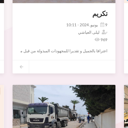
تكريم
9 يونيو, 2024 - 10:11
ليلى العياشي
969
اعترافا بالجميل و تقديرا للمجهودات المبذولة من قبل معتمدية اريانة 
-السيد طة العبيدي معتمد اريانة
-السيد لطفي الدشراوي الكاتب العام المكلف بتسير بلدية اريانة
- اعوان و اطارات منطقة الأمن الوطني باريانة المدينة
-السيد مراد الملولي المندوب الجهوي للشباب والرياضة بأريانة
-السيد نور الدين الحبيبي رئيس مصلحة الرياضة بلدية اريانة