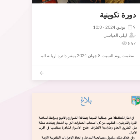
دورة تكوينية
9 يونيو, 2024 - 10:8
ليلى العياشي
857
انتظمت يوم السبت 8 جوان 2024 بمقر دائرة اريانة المدينة حلقة تكوينية باشراف السيد الكاتب العام للبلدية وبحضور السيدة سنيا شعيب مديرة تنمية الموارد والشؤون الاقتصادية و السيدة ليليا المديني مديرة الشؤون القانونية والسيد سمير وداي مدير الشؤون الادارية ومتصرفو الدواىر البلدية ورؤساء اقسام الحالة المدنية وعدد هام من الاعوان المكلفين باسداء هذه الخدمات موضوعهاخدمات الحالة المدنية , التعريف بالأمضاء والاشهاد بمطابقة النسخ لأصولها وذلك بهدف توحيد تقديم مختلف هذه الخدمات على مستوى جميع الدوائر على ضوء التشاريع الجاري بها العمل
وبلدية اريانة والمندوبية الجهوية للرياضة باريانة والسلط الأمنية علي إنجاح المو
وقد تميز هذا اللقاء بمشاركة الاعوان خبراتهم وتجاربهم في هذا المجال واستعراض
وقد تم الاتفاق على ان يتم اعداد مذكرة عمل تتضمن المخرجات والتوصيات يتم 
وقد مثل هذا اللقاء مناسبة اولى ستتلوها لقاءات اخرى تتناول بالدرس كل المو