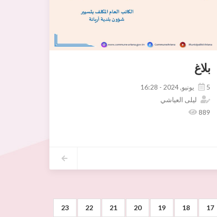
بلاغ
5 يونيو, 2024 - 16:28
ليلى العياشي
889
لاسفلتية "enrobé" ستكون مباشرة بعد عيد الأضحى المبارك )
23
22
21
20
19
18
17