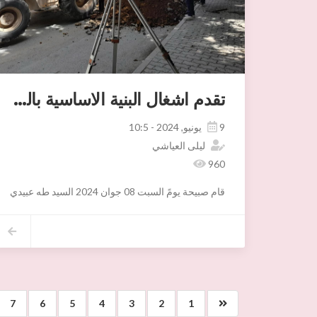
تقدم اشغال البنية الاساسية بالحي الإداري
9 يونيو, 2024 - 10:5
ليلى العياشي
960
قام صبيحة يومً السبت 08 جوان 2024 السيد طه عبيدي معتمد اريانة و السيد لطفي الدشراوي الكاتب العام المكلف بتسيير شؤون البلدية بزيارة ميدانية للوقوف على تقدم نسق الأشغال لمشروع تهيئة البنية الأساسية باريانة الجديدة "منطقة الحي الاداري"
7
6
5
4
3
2
1