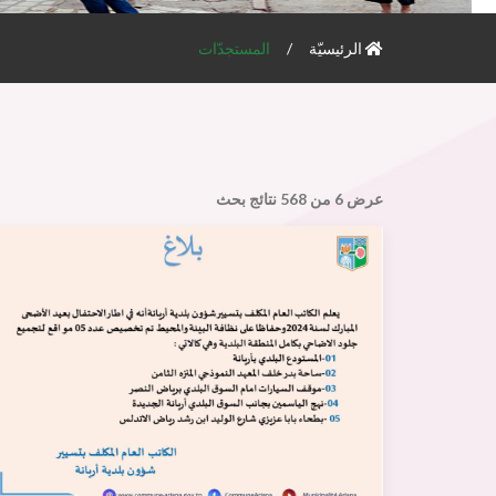
الرئيسيّة
المستجدّات
عرض
6
من
568
نتائج بحث