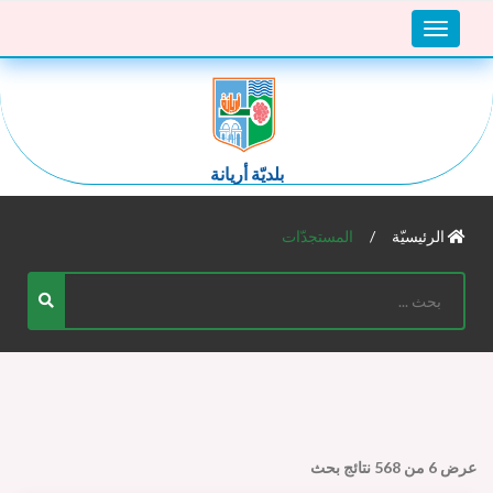
Toggle
navigation
بلديّة أريانة
الرئيسيّة
المستجدّات
عرض
6
من
568
نتائج بحث