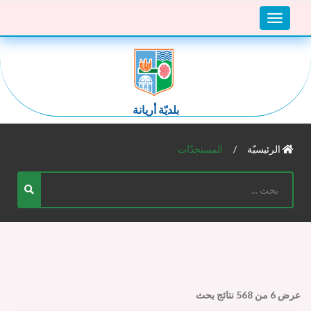
Toggle
navigation
بلديّة أريانة
الرئيسيّة
المستجدّات
عرض
6
من
568
نتائج بحث