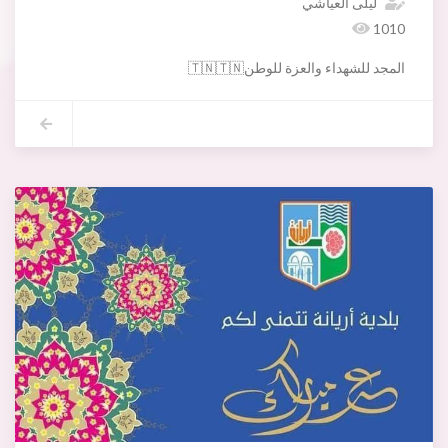
ليلى العياشي
1010
المجد للشهداء والعزة للوطن🇹🇳🇹🇳
تحي بلدية أريانة الذكرى 87 لعيد الشهداء احداث09 أفريل 1938
🇹🇳🇹🇳عاشت تونس حرة منيعة شامخة ابد الدهر