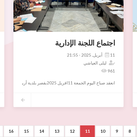
اجتماع اللجنة الإدارية
11 أبريل, 2025 - 21:55
ليلى العياشي
961
انعقد صباح اليوم الجمعة 11افريل 2025بقصر بلدية أريانة اجتماع اللجنة الإدارية بإشراف السيدةسنيا شعيب المكلفة بتسيير شؤون البلدية وبحضور أعضاءها وذلك للنظر
في مواضيع ذات صبغة إدارية ومالية .
16
15
14
13
12
11
10
9
8