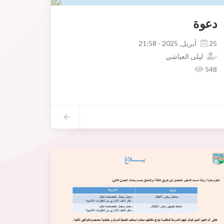
دعوة
25 أبريل, 2025 - 21:58
ليلى العياشي
548
البلدي أريانة المدينة و الأنهج المجاورة أسفرت عن حجز كميات هامة من الخضر