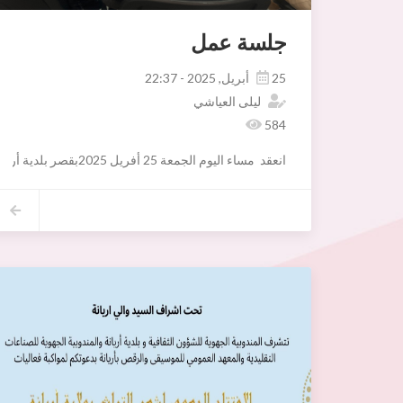
جلسة عمل
25 أبريل, 2025 - 22:37
ليلى العياشي
584
انعقد مساء اليوم الجمعة 25 أفريل 2025بقصر بلدية أريانة اجتماع اللجنة الإدارية بإشراف السيدةسنيا شعيب المكلفة بتسيير شؤون البلدية وبحضور أعضاءها وذلك للنظر
في مواضيع ذات صبغة إدارية ومالية .