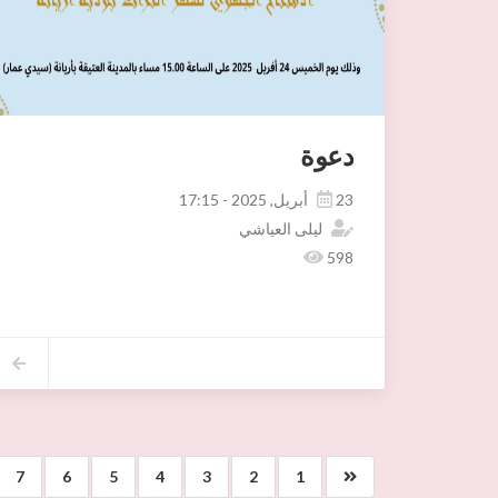
دعوة
23 أبريل, 2025 - 17:15
ليلى العياشي
598
7
6
5
4
3
2
1