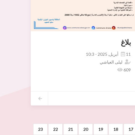
بلاغ
11 أبريل, 2025 - 10:3
ليلى العياشي
609
23
22
21
20
19
18
17